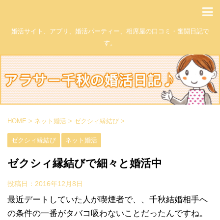
婚活サイト、アプリ、婚活パーティー、相席屋の口コミ・奮闘日記で
す。
HOME
>
ネット婚活
>
ゼクシィ縁結び
>
ゼクシィ縁結び
ネット婚活
ゼクシィ縁結びで細々と婚活中
投稿日：
2016年12月8日
最近デートしていた人が喫煙者で、、千秋結婚相手へ
の条件の一番がタバコ吸わないことだったんですね。