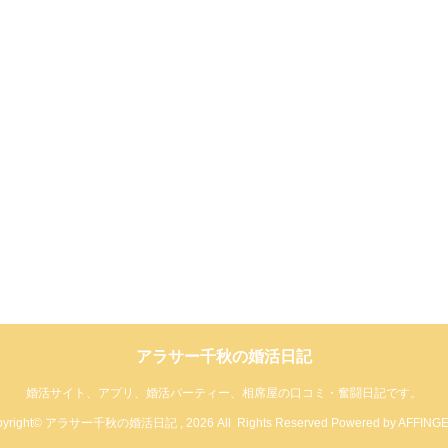
アラサー千秋の婚活日記
婚活サイト、アプリ、婚活パーティー、相席屋の口コミ・奮闘日記です。
pyright© アラサー千秋の婚活日記 , 2026 All Rights Reserved Powered by
AFFING