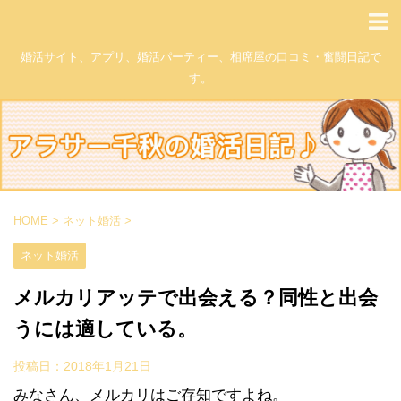
婚活サイト、アプリ、婚活パーティー、相席屋の口コミ・奮闘日記で
す。
HOME
>
ネット婚活
>
ネット婚活
メルカリアッテで出会える？同性と出会
うには適している。
投稿日：
2018年1月21日
みなさん、メルカリはご存知ですよね。