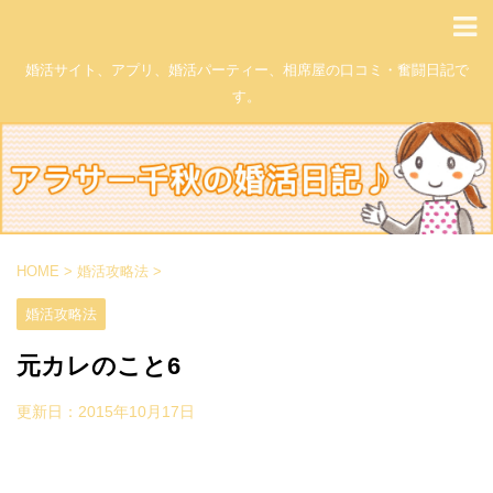
婚活サイト、アプリ、婚活パーティー、相席屋の口コミ・奮闘日記で
す。
HOME
>
婚活攻略法
>
婚活攻略法
元カレのこと6
更新日：
2015年10月17日