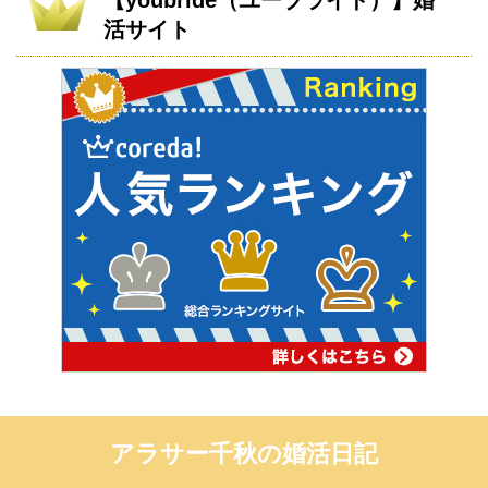
【youbride（ユーブライド）】婚
活サイト
アラサー千秋の婚活日記