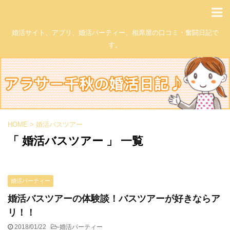
婚活サイト、アプリ、婚活パーティー、相席屋の口コミ・奮闘日記で
す。
HOME
>
婚活バスツアー
「 婚活バスツアー 」 一覧
婚活パーティー
婚活バスツアーの体験談！バスツアーが好きならア
リ！！
2018/01/22
-
婚活パーティー