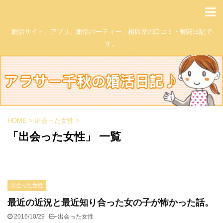
婚活サイト、アプリ、婚活パーティー、相席屋の口コミ・奮闘日記で
す。
HOME
>
出会った女性
>
「出会った女性」 一覧
出会った女性
最近の近況と最近知り合った女の子が怖かった話。
2016/10/29
-
出会った女性