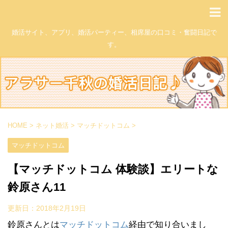
婚活サイト、アプリ、婚活パーティー、相席屋の口コミ・奮闘日記で
す。
HOME
>
ネット婚活
>
マッチドットコム
>
マッチドットコム
【マッチドットコム 体験談】エリートな
鈴原さん11
更新日：
2018年2月19日
鈴原さんとは
マッチドットコム
経由で知り合いまし