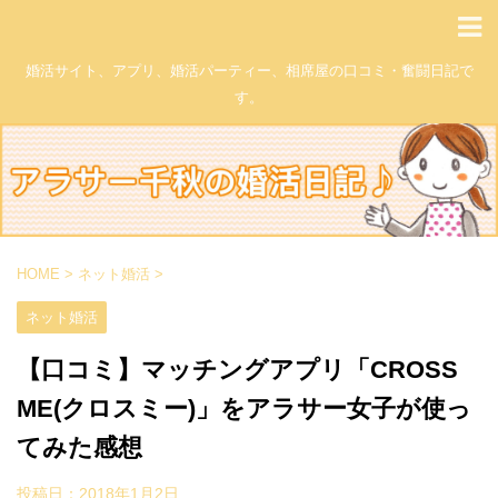
婚活サイト、アプリ、婚活パーティー、相席屋の口コミ・奮闘日記で
す。
HOME
>
ネット婚活
>
ネット婚活
【口コミ】マッチングアプリ「CROSS
ME(クロスミー)」をアラサー女子が使っ
てみた感想
投稿日：
2018年1月2日