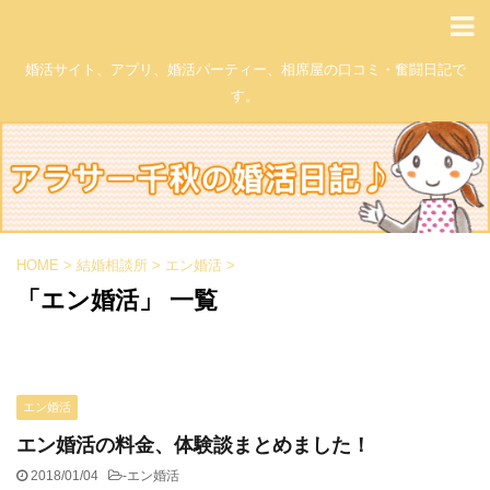
婚活サイト、アプリ、婚活パーティー、相席屋の口コミ・奮闘日記で
す。
HOME
>
結婚相談所
>
エン婚活
>
「エン婚活」 一覧
エン婚活
エン婚活の料金、体験談まとめました！
2018/01/04
-
エン婚活