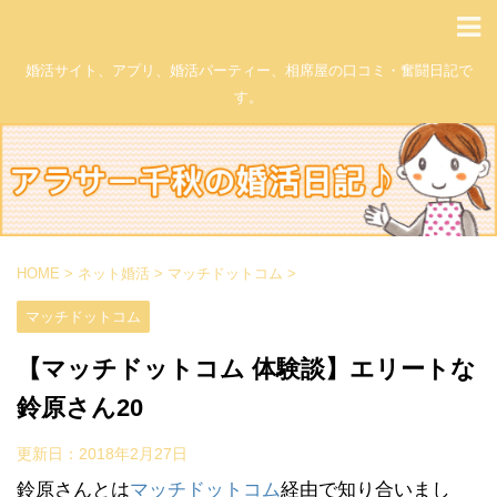
婚活サイト、アプリ、婚活パーティー、相席屋の口コミ・奮闘日記で
す。
HOME
>
ネット婚活
>
マッチドットコム
>
マッチドットコム
【マッチドットコム 体験談】エリートな
鈴原さん20
更新日：
2018年2月27日
鈴原さんとは
マッチドットコム
経由で知り合いまし