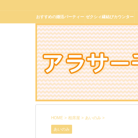
おすすめの婚活パーティー
ゼクシィ縁結びカウンター
の口コミ体験談
HOME
>
相席屋
>
あいのみ
>
あいのみ