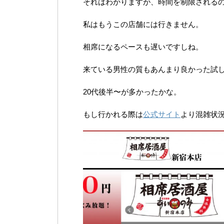
それはわかりますが、時間を制限される
私はもうこの店舗には行きません。
相席になるペースも遅いですしね。
来ている男性の質もあんまり良かった試
20代後半〜が多かったかな。
もし行かれる際は
公式サイト
より混雑状